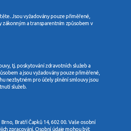
ítěte. Jsou vyžadovány pouze přiměřené,
vány zákonným a transparentním způsobem v
uvy, tj. poskytování zdravotních služeb a
 způsobem a jsou vyžadovány pouze přiměřené,
ahu nezbytném pro účely plnění smlouvy jsou
nutí služeb.
m Brno, Bratří Čapků 14, 602 00. Vaše osobní
jich zpracování. Osobní údaje mohou být