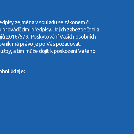
edpisy zejména v souladu se zákonem č.
o prováděcími předpisy. Jejich zabezpečení a
dajů 2016/679. Poskytování Vašich osobních
ovník má právo je po Vás požadovat.
žby, a tím může dojít k poškození Vašeho
obní údaje: