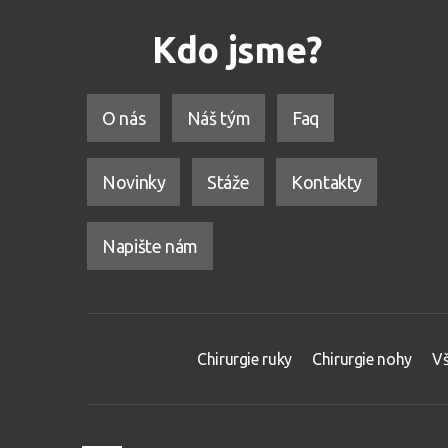
Kdo jsme?
O nás
Náš tým
Faq
Novinky
Stáže
Kontakty
Napište nám
Chirurgie ruky
Chirurgie nohy
Vš