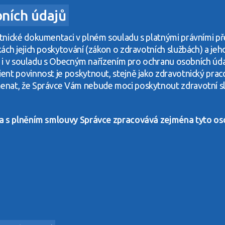
bních údajů
tnické dokumentaci v plném souladu s platnými právními př
ch jejich poskytování (zákon o zdravotních službách) a jeh
sy i v souladu s Obecným nařízením pro ochranu osobních ú
nt povinnost je poskytnout, stejně jako zdravotnický prac
nat, že Správce Vám nebude moci poskytnout zdravotní slu
 a s plněním smlouvy Správce zpracovává zejména tyto os