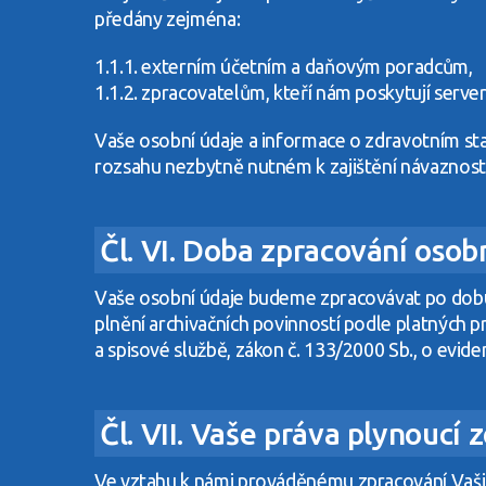
předány zejména:
1.1.1. externím účetním a daňovým poradcům,
1.1.2. zpracovatelům, kteří nám poskytují serve
Vaše osobní údaje a informace o zdravotním st
rozsahu nezbytně nutném k zajištění návaznosti
Čl. VI. Doba zpracování osob
Vaše osobní údaje budeme zpracovávat po dobu
plnění archivačních povinností podle platných prá
a spisové službě, zákon č. 133/2000 Sb., o evide
Čl. VII. Vaše práva plynoucí
Ve vztahu k námi prováděnému zpracování Vašic