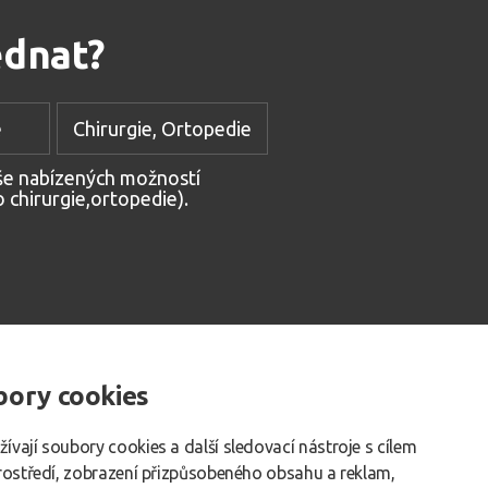
ednat?
e
Chirurgie, Ortopedie
ýše nabízených možností
o chirurgie,ortopedie).
ory cookies
Rehabilitace
Jednodenní chirurgie
vají soubory cookies a další sledovací nástroje s cílem
prostředí, zobrazení přizpůsobeného obsahu a reklam,
a webu
Cookies
Ochrana osobních údajů
GDPR