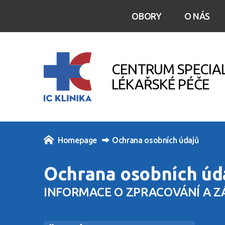
OBORY
O NÁS
CENTRUM SPECIA
LÉKAŘSKÉ PÉČE
Homepage
Ochrana osobních údajů
Ochrana osobních úd
INFORMACE O ZPRACOVÁNÍ A Z