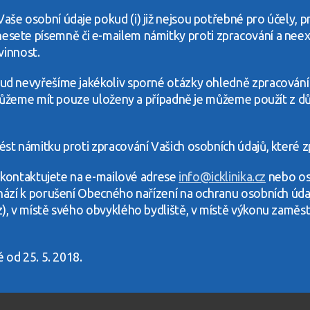
e osobní údaje pokud (i) již nejsou potřebné pro účely, p
) vznesete písemně či e-mailem námitky proti zpracování a ne
vinnost.
d nevyřešíme jakékoliv sporné otázky ohledně zpracování
 můžeme mít pouze uloženy a případně je můžeme použít z d
st námitku proti zpracování Vašich osobních údajů, které 
 kontaktujete na e-mailové adrese
info@icklinika.cz
nebo oso
ází k porušení Obecného nařízení na ochranu osobních údaj
, v místě svého obvyklého bydliště, v místě výkonu zaměs
 od 25. 5. 2018.