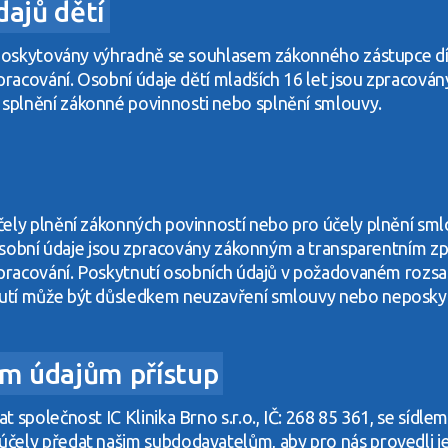
dajů dětí
u poskytovány výhradně se souhlasem zákonného zástupce d
zpracování. Osobní údaje dětí mladších 16 let jsou zpraco
splnění zákonné povinnosti nebo splnění smlouvy.
ely plnění zákonných povinností nebo pro účely plnění smlo
ré osobní údaje jsou zpracovány zákonným a transparentním
 zpracování. Poskytnutí osobních údajů v požadovaném rozs
utí může být důsledkem neuzavření smlouvy nebo neposkyt
ím údajům přístup
společnost IC Klinika Brno s.r.o., IČ: 268 85 361, se sídle
čely předat našim subdodavatelům, aby pro nás provedli je