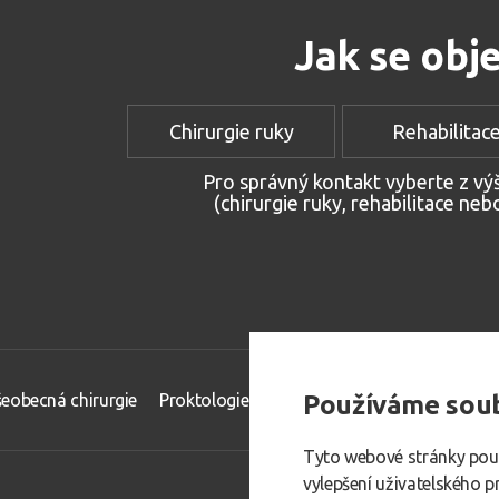
Jak se obj
Chirurgie ruky
Rehabilitac
Pro správný kontakt vyberte z v
(chirurgie ruky, rehabilitace neb
eobecná chirurgie
Proktologie - hemeroidy
Používáme soub
Cévní chirurgie
Tyto webové stránky použí
vylepšení uživatelského 
Map