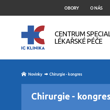
OBORY
O NÁS
CENTRUM SPECIA
LÉKAŘSKÉ PÉČE
Novinky
Chirurgie - kongres
Chirurgie - kongre