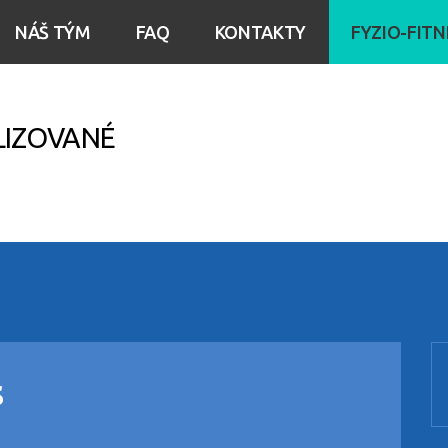
NÁŠ TÝM
FAQ
KONTAKTY
FYZIO-FITN
LIZOVANÉ
s