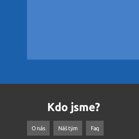
Kdo jsme?
O nás
Náš tým
Faq