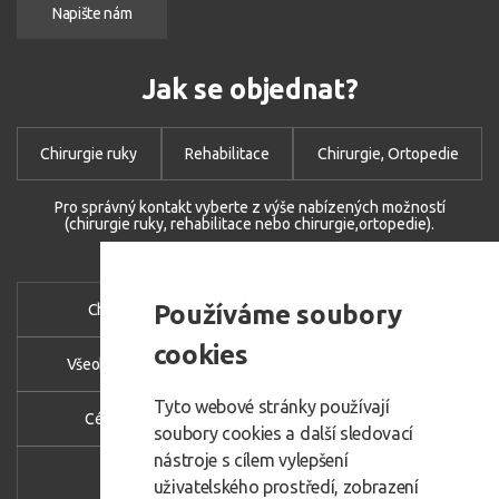
Napište nám
Jak se objednat?
Chirurgie ruky
Rehabilitace
Chirurgie, Ortopedie
Pro správný kontakt vyberte z výše nabízených možností
(chirurgie ruky, rehabilitace nebo chirurgie,ortopedie).
Používáme soubory
Chirurgie ruky
Chirurgie nohy
cookies
Všeobecná chirurgie
Proktologie - hemeroidy
Tyto webové stránky používají
Cévní chirurgie
Rehabilitace
soubory cookies a další sledovací
nástroje s cílem vylepšení
Jednodenní chirurgie
uživatelského prostředí, zobrazení