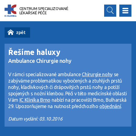
CENTRUM SPECIALIZOVANÉ
LÉKAŘSKÉ PÉČE
Řešíme haluxy
Ambulance Chirurgie nohy
V rámci specializované ambulance
Chirurgie nohy
se
zabýváme problematikou vybočených a ztuhlých prstů
nohy, kladívkových či drápovitých prstů nohy a potíží
spojených s nožní klenbou. Péči v této medicínské oblasti
Vám
IC Klinika Brno
nabízí na pracovišti Brno, Bulharská
29. Upozorňujeme na nutnost předchozího
objednání
.
Datum vydání: 03.10.2016