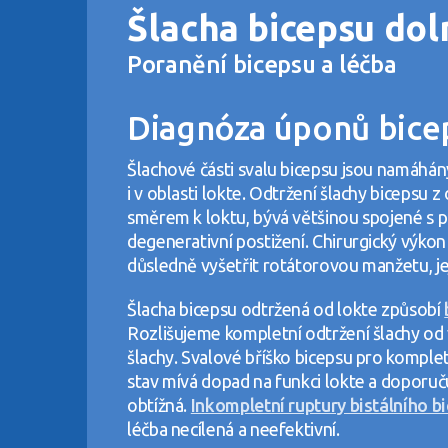
Šlacha bicepsu dol
Poranění bicepsu a léčba
Diagnóza úponů bice
Šlachové části svalu bicepsu jsou namáhány 
i v oblasti lokte. Odtržení šlachy bicepsu 
směrem k loktu, bývá většinou spojené s
degenerativní postižení. Chirurgický výkon
důsledně vyšetřit rotátorovou manžetu, jej
Šlacha bicepsu odtržená od lokte způsobí
Rozlišujeme kompletní odtržení šlachy od 
šlachy. Svalové bříško bicepsu pro kompl
stav mívá dopad na funkci lokte a doporu
obtížná.
Inkompletní ruptury bistálního b
léčba necílená a neefektivní.