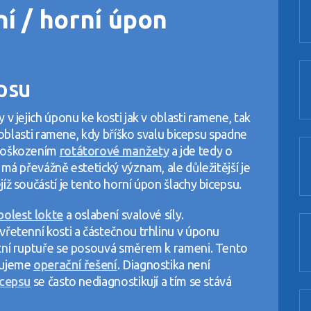
ní / horní úpon
psu
v jejich úponu ke kosti jak v oblasti ramene, tak
z oblasti ramene, kdy bříško svalu bicepsu spadne
 poškozením
rotátorové manžety
a jde tedy o
 má převážně estetický význam, ale důležitější je
íž součástí je tento horní úpon šlachy bicepsu.
bolest lokte
a oslabení svalové síly.
vřetenní kosti a částečnou trhlinu v úponu
etní ruptuře se posouvá směrem k rameni. Tento
čujeme
operační řešení
. Diagnostika není
icepsu
se často nediagnostikují a tím se stává