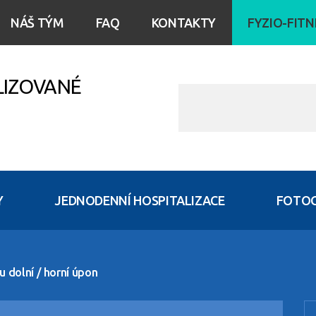
NÁŠ TÝM
FAQ
KONTAKTY
FYZIO-FITN
LIZOVANÉ
Y
JEDNODENNÍ HOSPITALIZACE
FOTOG
u dolní / horní úpon