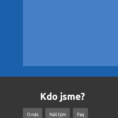
Kdo jsme?
O nás
Náš tým
Faq